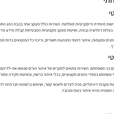
י
שות מיוחדת ודיסקרטיות מוחלטת. השירות כולל מעקב אחר בן/בת הזוג החשוד
לות רזולוציה גבוהה, ושיטות מעקב מקצועיות המבטיחות קבלת מידע מדוי
זמנים ומקומות, איתור דפוסי התנהגות חשודים, וריכוז כל הממצאים בדוח מ
ך.
טי
ני משפחתם. השירות מתאים למקרים של איתור הורים שנטשו את ילדיהם, בני
 משתמש במסדי נתונים מקצועיים, בכלי איתור ברשת, ובשיטות חקירה מסורת
וח עקבות דיגיטליים, פניה לעדים ולאנשי קשר, ושימוש ברשתות חברתיות לז
 הסופית תהיה איתור בטוח ומכובד.