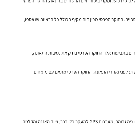
לנזקי רכוש, ומקרי ביטוח חיים החשודים בהונאה. החוקר הפרטי
פיים. החוקר הפרטי מכין דוח מקיף הכולל כל הראיות שנאספו,
דים בתביעות אלו. החוקר הפרטי בודק את נסיבות התאונה,
פגע לפני ואחרי התאונה. החוקר הפרטי מתאם עם מומחים
חוקר פרטי מודרני משתמש במגוון רחב של כלים טכנולוגיים מתקדמים כדי לבצע את עבודתו ביעילות ובדיוק. הציוד כולל מצלמות בעלות רזולוציה גבוהה, מערכות GPS למעקב כלי רכב, ציוד האזנה והקלטה